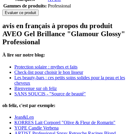
Gammes de produits:
Professional
Evaluer ce produit
avis en français à propos du produit
AVEO Gel Brillance "Glamour Glossy"
Professional
À lire sur notre blog:
Protection solaire : mythes et faits
Check-list pour choisir le bon lisseur
Les beauty-bars : ces petits soins solides pour la peau et les
cheveux
Bienvenue sur oh feliz
SANS SOUCIS - "Source de beauté"
oh feliz, c'est par exemple:
Jean&Len
KORRES Lait Corporel "Olive & Fleur de Romarin"
YOPE Candle Verbena
ARTIST Professional Spray Retouche Racines Blond