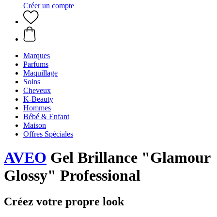
Créer un compte
Marques
Parfums
Maquillage
Soins
Cheveux
K-Beauty
Hommes
Bébé & Enfant
Maison
Offres Spéciales
AVEO
Gel Brillance "Glamour
Glossy" Professional
Créez votre propre look