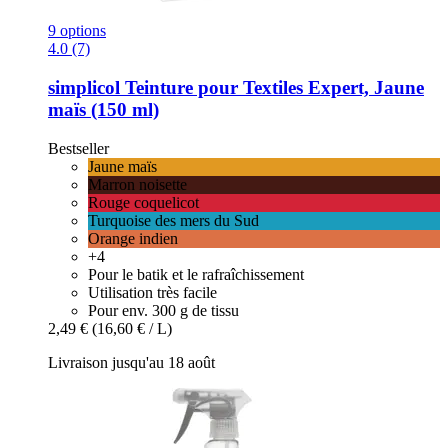
9 options
4.0 (7)
simplicol
Teinture pour Textiles Expert, Jaune
maïs (150 ml)
Bestseller
Jaune maïs
Marron noisette
Rouge coquelicot
Turquoise des mers du Sud
Orange indien
+4
Pour le batik et le rafraîchissement
Utilisation très facile
Pour env. 300 g de tissu
2,49 €
(16,60 € / L)
Livraison jusqu'au 18 août