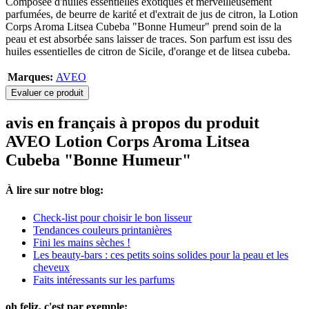
Composée d'huiles essentielles exotiques et merveilleusement
parfumées, de beurre de karité et d'extrait de jus de citron, la Lotion
Corps Aroma Litsea Cubeba "Bonne Humeur" prend soin de la
peau et est absorbée sans laisser de traces. Son parfum est issu des
huiles essentielles de citron de Sicile, d'orange et de litsea cubeba.
Marques:
AVEO
Evaluer ce produit
avis en français à propos du produit
AVEO Lotion Corps Aroma Litsea
Cubeba "Bonne Humeur"
À lire sur notre blog:
Check-list pour choisir le bon lisseur
Tendances couleurs printanières
Fini les mains sèches !
Les beauty-bars : ces petits soins solides pour la peau et les
cheveux
Faits intéressants sur les parfums
oh feliz, c'est par exemple: