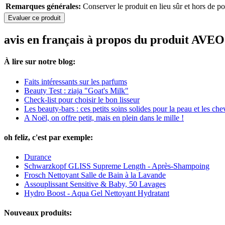
Remarques générales:
Conserver le produit en lieu sûr et hors de po
Evaluer ce produit
avis en français à propos du produit A
À lire sur notre blog:
Faits intéressants sur les parfums
Beauty Test : ziaja "Goat's Milk"
Check-list pour choisir le bon lisseur
Les beauty-bars : ces petits soins solides pour la peau et les ch
A Noël, on offre petit, mais en plein dans le mille !
oh feliz, c'est par exemple:
Durance
Schwarzkopf GLISS Supreme Length - Après-Shampoing
Frosch Nettoyant Salle de Bain à la Lavande
Assouplissant Sensitive & Baby, 50 Lavages
Hydro Boost - Aqua Gel Nettoyant Hydratant
Nouveaux produits: