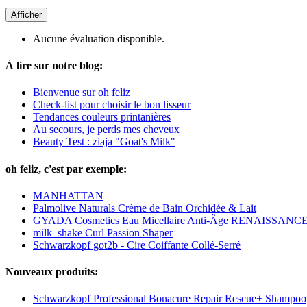
Afficher
Aucune évaluation disponible.
À lire sur notre blog:
Bienvenue sur oh feliz
Check-list pour choisir le bon lisseur
Tendances couleurs printanières
Au secours, je perds mes cheveux
Beauty Test : ziaja "Goat's Milk"
oh feliz, c'est par exemple:
MANHATTAN
Palmolive Naturals Crème de Bain Orchidée & Lait
GYADA Cosmetics Eau Micellaire Anti-Âge RENAISSANC
milk_shake Curl Passion Shaper
Schwarzkopf got2b - Cire Coiffante Collé-Serré
Nouveaux produits:
Schwarzkopf Professional Bonacure Repair Rescue+ Shampoo