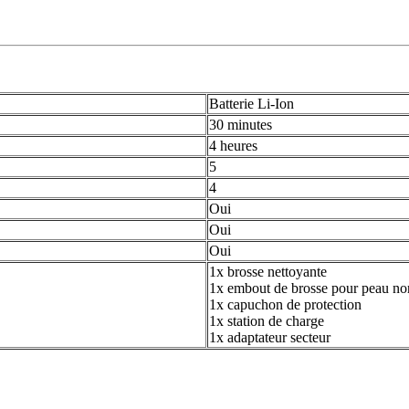
Batterie Li-Ion
30 minutes
4 heures
5
4
Oui
Oui
Oui
1x brosse nettoyante
1x embout de brosse pour peau no
1x capuchon de protection
1x station de charge
1x adaptateur secteur