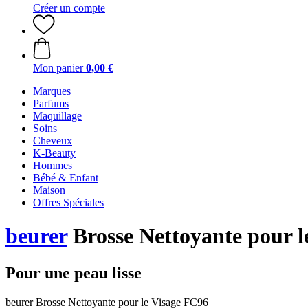
Créer un compte
Mon panier
0,00 €
Marques
Parfums
Maquillage
Soins
Cheveux
K-Beauty
Hommes
Bébé & Enfant
Maison
Offres Spéciales
beurer
Brosse Nettoyante pour l
Pour une peau lisse
beurer Brosse Nettoyante pour le Visage FC96