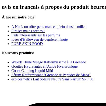
avis en français à propos du produit beur
À lire sur notre blog:
A Noël, on offre petit, mais en plein dans le mille !
Fini les mains sèches !
Faits intéressants sur les parfums
Idées d'Halloween de dernière minute
PURE SKIN FOOD
Nouveaux produits:
Weleda Huile Visage Raffermissante à la Grenade
Gouttes Hydratantes à l'Acide Hyaluronique
Cosrx Calming Liquid Mild
Sérum Raffermissant "Grenade & Peptides de Maca"
eco cosmetics Lait Solaire Neutre Sans Parfum SPF 30