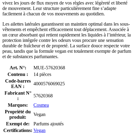
vivez les jours de flux moyen de vos règles avec légèreté et liberté
de mouvement. Leur structure particulièrement fine s’adapte
facilement à chacun de vos mouvements au quotidien.
Les ailettes latérales garantissent un maintien optimal dans les sous-
vêtements et empêchent efficacement tout déplacement. Associée à
un cœur absorbant qui retient rapidement les liquides à l’intérieur, la
protection intégrée contre les odeurs vous procure une sensation
durable de fraîcheur et de propreté. La surface douce respecte votre
peau, tandis que la formule vegan est totalement exempte de parfum
et de substances parfumantes.
Art. N°:
MUE-57620368
Contenu :
14 pièces
Code-barres
4000576069025
EAN :
Fabricant N°
57620368
:
Marques:
Cosmea
Propriété du
Vegan
produit:
Exempt de:
Parfums ajoutés
Certifications:
Vegan