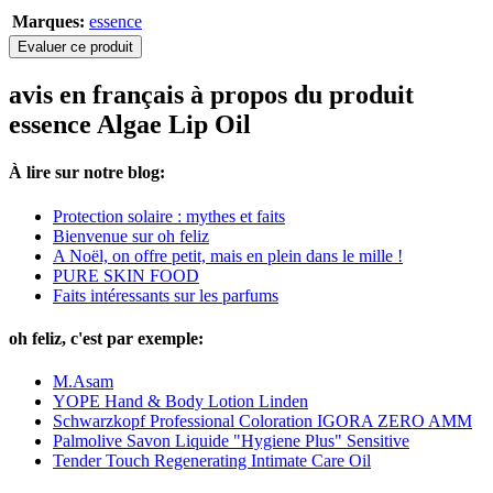
Marques:
essence
Evaluer ce produit
avis en français à propos du produit
essence Algae Lip Oil
À lire sur notre blog:
Protection solaire : mythes et faits
Bienvenue sur oh feliz
A Noël, on offre petit, mais en plein dans le mille !
PURE SKIN FOOD
Faits intéressants sur les parfums
oh feliz, c'est par exemple:
M.Asam
YOPE Hand & Body Lotion Linden
Schwarzkopf Professional Coloration IGORA ZERO AMM
Palmolive Savon Liquide "Hygiene Plus" Sensitive
Tender Touch Regenerating Intimate Care Oil