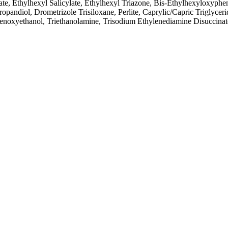
state, Ethylhexyl Salicylate, Ethylhexyl Triazone, Bis-Ethylhexyloxy
opandiol, Drometrizole Trisiloxane, Perlite, Caprylic/Capric Triglyc
noxyethanol, Triethanolamine, Trisodium Ethylenediamine Disuccinate