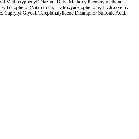
phenol Methoxyphenyl Triazine, Butyl Methoxydibenzoylmethane,
eride, Tocopherol (Vitamin E), Hydroxyacetophenone, Hydroxyethyl
, Caprylyl Glycol, Terephthalylidene Dicamphor Sulfonic Acid,