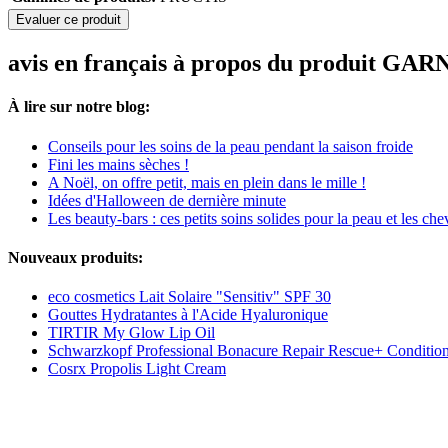
Evaluer ce produit
avis en français à propos du produit GAR
À lire sur notre blog:
Conseils pour les soins de la peau pendant la saison froide
Fini les mains sèches !
A Noël, on offre petit, mais en plein dans le mille !
Idées d'Halloween de dernière minute
Les beauty-bars : ces petits soins solides pour la peau et les ch
Nouveaux produits:
eco cosmetics Lait Solaire "Sensitiv" SPF 30
Gouttes Hydratantes à l'Acide Hyaluronique
TIRTIR My Glow Lip Oil
Schwarzkopf Professional Bonacure Repair Rescue+ Conditio
Cosrx Propolis Light Cream