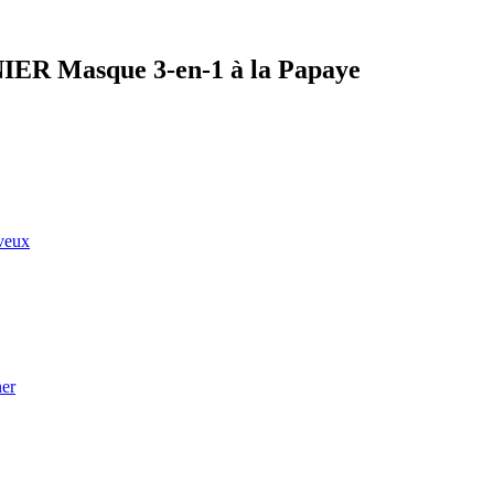
NIER Masque 3-en-1 à la Papaye
eveux
ner