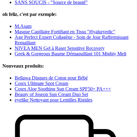
SANS SOUCIS - "Source de beauté"
oh feliz, c'est par exemple:
M.Asam
Masque Capillaire Fortifiant en Tissu "Hyalurvedic"
Age Perfect Expert Collagène - Soin de Jour Raffermissant
Remaillant
NIVEA MEN Gel à Raser Sensitive Recovery
Geek & Gorgeous Baume Démaquillant 101 Mighty Melt
Nouveaux produits:
Bellawa Disques de Coton pour Bébé
Cosrx Ultimate Spot Cream
Cosrx Aloe Soothing Sun Cream SPF50+ PA+++
Beauty of Joseon Sun Cream Duo Set
eyelike Nettoyant pour Lentilles Rigides