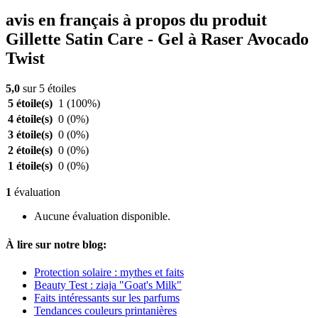
avis en français à propos du produit
Gillette Satin Care - Gel à Raser Avocado
Twist
5,0
sur 5 étoiles
5 étoile(s)
1
(100%)
4 étoile(s)
0
(0%)
3 étoile(s)
0
(0%)
2 étoile(s)
0
(0%)
1 étoile(s)
0
(0%)
1
évaluation
Aucune évaluation disponible.
À lire sur notre blog:
Protection solaire : mythes et faits
Beauty Test : ziaja "Goat's Milk"
Faits intéressants sur les parfums
Tendances couleurs printanières