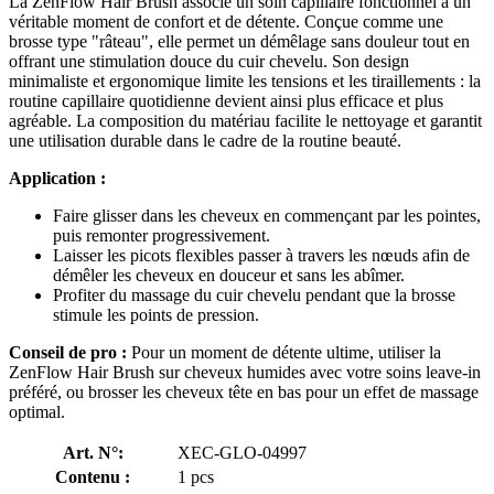
La ZenFlow Hair Brush associe un soin capillaire fonctionnel à un
véritable moment de confort et de détente. Conçue comme une
brosse type "râteau", elle permet un démêlage sans douleur tout en
offrant une stimulation douce du cuir chevelu. Son design
minimaliste et ergonomique limite les tensions et les tiraillements : la
routine capillaire quotidienne devient ainsi plus efficace et plus
agréable. La composition du matériau facilite le nettoyage et garantit
une utilisation durable dans le cadre de la routine beauté.
Application :
Faire glisser dans les cheveux en commençant par les pointes,
puis remonter progressivement.
Laisser les picots flexibles passer à travers les nœuds afin de
démêler les cheveux en douceur et sans les abîmer.
Profiter du massage du cuir chevelu pendant que la brosse
stimule les points de pression.
Conseil de pro :
Pour un moment de détente ultime, utiliser la
ZenFlow Hair Brush sur cheveux humides avec votre soins leave-in
préféré, ou brosser les cheveux tête en bas pour un effet de massage
optimal.
Art. N°:
XEC-GLO-04997
Contenu :
1 pcs