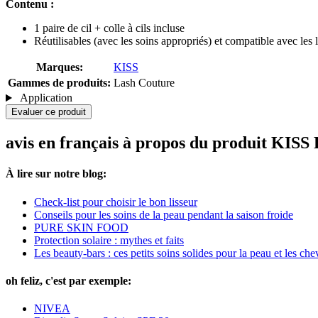
Contenu :
1 paire de cil + colle à cils incluse
Réutilisables (avec les soins appropriés) et compatible avec les l
Marques:
KISS
Gammes de produits:
Lash Couture
Application
Evaluer ce produit
avis en français à propos du produit KIS
À lire sur notre blog:
Check-list pour choisir le bon lisseur
Conseils pour les soins de la peau pendant la saison froide
PURE SKIN FOOD
Protection solaire : mythes et faits
Les beauty-bars : ces petits soins solides pour la peau et les ch
oh feliz, c'est par exemple:
NIVEA