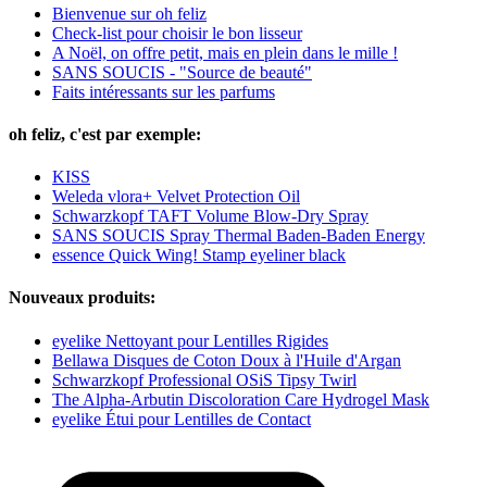
Bienvenue sur oh feliz
Check-list pour choisir le bon lisseur
A Noël, on offre petit, mais en plein dans le mille !
SANS SOUCIS - "Source de beauté"
Faits intéressants sur les parfums
oh feliz, c'est par exemple:
KISS
Weleda vlora+ Velvet Protection Oil
Schwarzkopf TAFT Volume Blow-Dry Spray
SANS SOUCIS Spray Thermal Baden-Baden Energy
essence Quick Wing! Stamp eyeliner black
Nouveaux produits:
eyelike Nettoyant pour Lentilles Rigides
Bellawa Disques de Coton Doux à l'Huile d'Argan
Schwarzkopf Professional OSiS Tipsy Twirl
The Alpha-Arbutin Discoloration Care Hydrogel Mask
eyelike Étui pour Lentilles de Contact