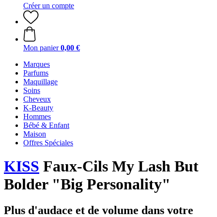
Créer un compte
Mon panier
0,00 €
Marques
Parfums
Maquillage
Soins
Cheveux
K-Beauty
Hommes
Bébé & Enfant
Maison
Offres Spéciales
KISS
Faux-Cils My Lash But
Bolder "Big Personality"
Plus d'audace et de volume dans votre