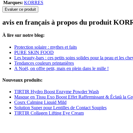
Marques:
KORRES
Evaluer ce produit
avis en français à propos du produit KOR
À lire sur notre blog:
Protection solaire : mythes et faits
PURE SKIN FOOD
Les beauty-bars : ces petits soins solides pour la peau et les ch
Tendances couleurs printanières
A Noël, on offre petit, mais en plein dans le mille !
Nouveaux produits:
TIRTIR Hydro Boost Enzyme Powder Wash
Masque en Tissu Exo Boost Effet Raffermissant & Éclatà la G
Cosrx Calming Liquid Mild
Solution Super pour Lentilles de Contact Souples
TIRTIR Collagen Lifting Eye Cream