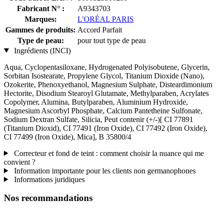
Fabricant N° :
A9343703
Marques:
L'ORÉAL PARIS
Gammes de produits:
Accord Parfait
Type de peau:
pour tout type de peau
Ingrédients (INCI)
Aqua, Cyclopentasiloxane, Hydrogenated Polyisobutene, Glycerin,
Sorbitan Isostearate, Propylene Glycol, Titanium Dioxide (Nano),
Ozokerite, Phenoxyethanol, Magnesium Sulphate, Disteardimonium
Hectorite, Disodium Stearoyl Glutamate, Methylparaben, Acrylates
Copolymer, Alumina, Butylparaben, Aluminium Hydroxide,
Magnesium Ascorbyl Phosphate, Calcium Pantetheine Sulfonate,
Sodium Dextran Sulfate, Silicia, Peut contenir (+/-)[ CI 77891
(Titanium Dioxid), CI 77491 (Iron Oxide), CI 77492 (Iron Oxide),
CI 77499 (Iron Oxide), Mica], B 35800/4
Correcteur et fond de teint : comment choisir la nuance qui me
convient ?
Information importante pour les clients non germanophones
Informations juridiques
Nos recommandations