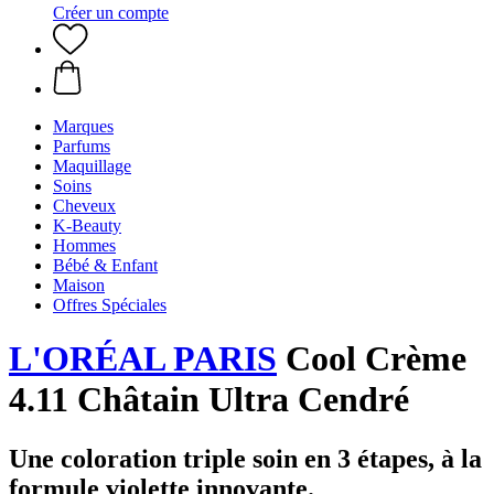
Créer un compte
Marques
Parfums
Maquillage
Soins
Cheveux
K-Beauty
Hommes
Bébé & Enfant
Maison
Offres Spéciales
L'ORÉAL PARIS
Cool Crème
4.11 Châtain Ultra Cendré
Une coloration triple soin en 3 étapes, à la
formule violette innovante.