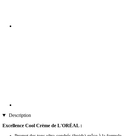
Description
Excellence Cool Crème de L'ORÉAL :
Promet des tons ultra-cendrés (froids) grâce à la formule