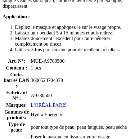
fatigue visibles sur la peau, comme le teint terne par exemple,
disparaissent.
Application :
Dépliez le masque et appliquez-le sur le visage propre.
Laissez agir pendant 5 à 15 minutes et puis retirez.
Massez doucement l'excédent pour faire pénétrer
complètement ou rincez.
Utilisez 3 fois par semaine pour de meilleurs résultats.
Art. N°:
MUE-A9780500
Contenu :
1 pcs
Code-
barres EAN
3600523704378
:
Fabricant
A9780500
N° :
Marques:
L'ORÉAL PARIS
Gammes de
Hydra Energetic
produits:
Type de
pour tout type de peau, peau fatiguée, peau sèche
peau:
Poser le masque en tissu sur votre visage