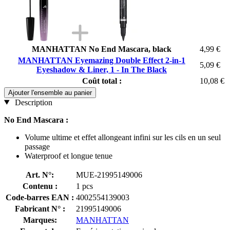
MANHATTAN No End Mascara, black
4,99 €
MANHATTAN Eyemazing Double Effect 2-in-1
5,09 €
Eyeshadow & Liner, 1 - In The Black
Coût total :
10,08 €
Ajouter l'ensemble au panier
Description
No End Mascara :
Volume ultime et effet allongeant infini sur les cils en un seul
passage
Waterproof et longue tenue
Art. N°:
MUE-21995149006
Contenu :
1 pcs
Code-barres EAN :
4002554139003
Fabricant N° :
21995149006
Marques:
MANHATTAN