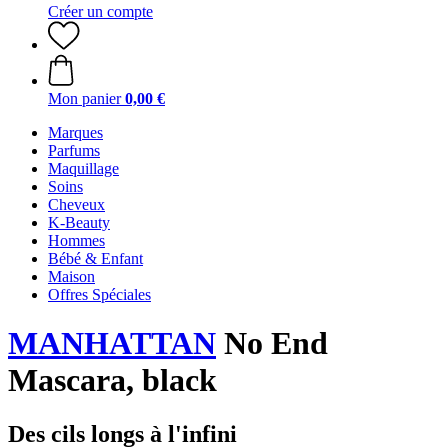
Créer un compte
Mon panier
0,00 €
Marques
Parfums
Maquillage
Soins
Cheveux
K-Beauty
Hommes
Bébé & Enfant
Maison
Offres Spéciales
MANHATTAN
No End
Mascara, black
Des cils longs à l'infini