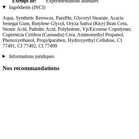
Exempt de:
Expérimentations animales
Ingrédients (INCI)
Aqua, Synthetic Beeswax, Paraffin, Glyceryl Stearate, Acacia
Senegal Gum, Butylene Glycol, Oryza Sativa (Rice) Bran Cera,
Stearic Acid, Palmitic Acid, Polybutene, Vp/Eicosene Copolymer,
Copernicia Cerifera (Carnauba) Cera, Aminomethyl Propanol,
Phenoxyethanol, Propylparaben, Hydroxyethyl Cellulose, CI
77491, CI 77492, CI 77499
Informations juridiques
Nos recommandations