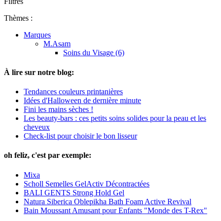
Filtres
Thèmes :
Marques
M.Asam
Soins du Visage (6)
À lire sur notre blog:
Tendances couleurs printanières
Idées d'Halloween de dernière minute
Fini les mains sèches !
Les beauty-bars : ces petits soins solides pour la peau et les
cheveux
Check-list pour choisir le bon lisseur
oh feliz, c'est par exemple:
Mixa
Scholl Semelles GelActiv Décontractées
BALI GENTS Strong Hold Gel
Natura Siberica Oblepikha Bath Foam Active Revival
Bain Moussant Amusant pour Enfants "Monde des T-Rex"