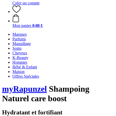
Créer un compte
Mon panier
0,00 €
Marques
Parfums
Maquillage
Soins
Cheveux
K-Beauty
Hommes
Bébé & Enfant
Maison
Offres Spéciales
myRapunzel
Shampoing
Naturel care boost
Hydratant et fortifiant