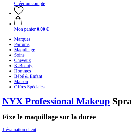
Créer un compte
Mon panier
0,00 €
Marques
Parfums
Maquillage
Soins
Cheveux
K-Beauty
Hommes
Bébé & Enfant
Maison
Offres Spéciales
NYX Professional Makeup
Spray
Fixe le maquillage sur la durée
1 évaluation client