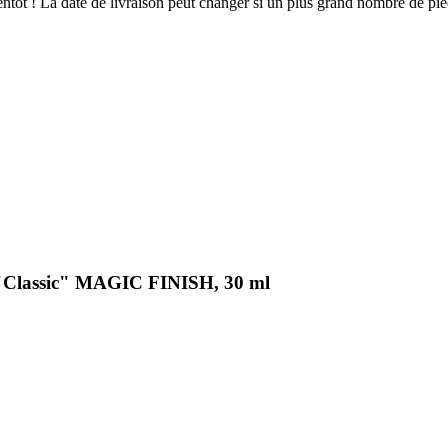
bientôt ! La date de livraison peut changer si un plus grand nombre de p
 "Classic" MAGIC FINISH, 30 ml