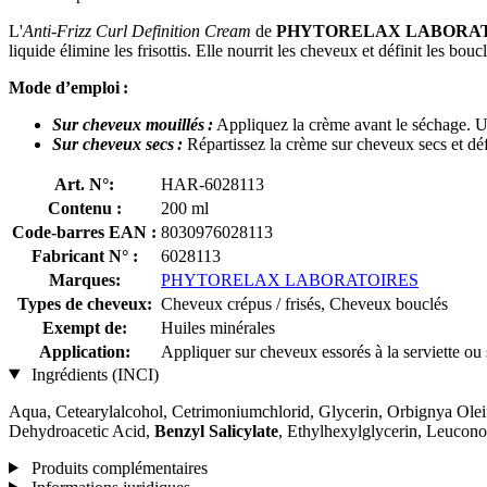
L'
Anti-Frizz Curl Definition Cream
de
PHYTORELAX LABORA
liquide élimine les frisottis. Elle nourrit les cheveux et définit les bo
Mode d’emploi :
Sur cheveux mouillés :
Appliquez la crème avant le séchage. Uti
Sur cheveux secs :
Répartissez la crème sur cheveux secs et déf
Art. N°:
HAR-6028113
Contenu :
200 ml
Code-barres EAN :
8030976028113
Fabricant N° :
6028113
Marques:
PHYTORELAX LABORATOIRES
Types de cheveux:
Cheveux crépus / frisés, Cheveux bouclés
Exempt de:
Huiles minérales
Application:
Appliquer sur cheveux essorés à la serviette ou 
Ingrédients (INCI)
Aqua, Cetearylalcohol, Cetrimoniumchlorid, Glycerin, Orbignya Ole
Dehydroacetic Acid,
Benzyl Salicylate
, Ethylhexylglycerin, Leucono
Produits complémentaires