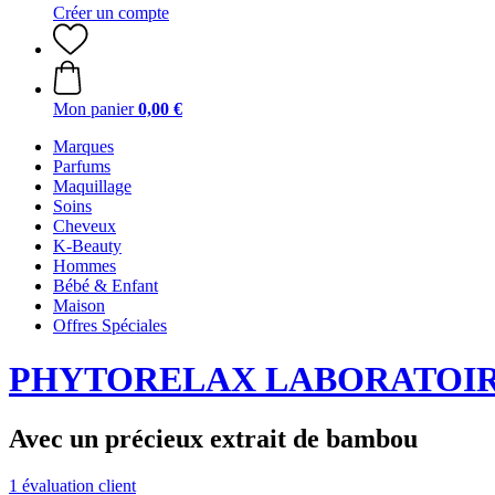
Créer un compte
Mon panier
0,00 €
Marques
Parfums
Maquillage
Soins
Cheveux
K-Beauty
Hommes
Bébé & Enfant
Maison
Offres Spéciales
PHYTORELAX LABORATOI
Avec un précieux extrait de bambou
1 évaluation client