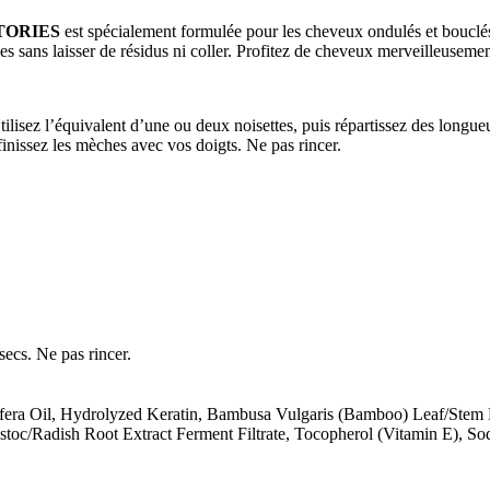
TORIES
est spécialement formulée pour les cheveux ondulés et bouclés
ucles sans laisser de résidus ni coller. Profitez de cheveux merveilleuseme
lisez l’équivalent d’une ou deux noisettes, puis répartissez des longueu
inissez les mèches avec vos doigts. Ne pas rincer.
secs. Ne pas rincer.
ifera Oil, Hydrolyzed Keratin, Bambusa Vulgaris (Bamboo) Leaf/Stem 
stoc/Radish Root Extract Ferment Filtrate, Tocopherol (Vitamin E), S