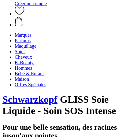
Créer un compte
Marques
Parfums
Maquillage
Soins
Cheveux
K-Beauty
Hommes
Bébé & Enfant
Maison
Offres Spéciales
Schwarzkopf
GLISS Soie
Liquide - Soin SOS Intense
Pour une belle sensation, des racines
jusqu'aux pointes