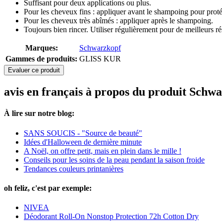
Suffisant pour deux applications ou plus.
Pour les cheveux fins : appliquer avant le shampoing pour proté
Pour les cheveux très abîmés : appliquer après le shampoing.
Toujours bien rincer. Utiliser régulièrement pour de meilleurs rés
Marques:
Schwarzkopf
Gammes de produits:
GLISS KUR
Evaluer ce produit
avis en français à propos du produit Sch
À lire sur notre blog:
SANS SOUCIS - "Source de beauté"
Idées d'Halloween de dernière minute
A Noël, on offre petit, mais en plein dans le mille !
Conseils pour les soins de la peau pendant la saison froide
Tendances couleurs printanières
oh feliz, c'est par exemple:
NIVEA
Déodorant Roll-On Nonstop Protection 72h Cotton Dry