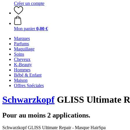
Créer un compte
Mon panier
0,00 €
Marques
Parfums
Maquillage
Soins
Cheveux
K-Beauty
Hommes
Bébé & Enfant
Maison
Offres Spéciales
Schwarzkopf
GLISS Ultimate R
Pour au moins 2 applications.
Schwarzkopf GLISS Ultimate Repair - Masque HairSpa