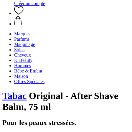
Créer un compte
Marques
Parfums
Maquillage
Soins
Cheveux
K-Beauty
Hommes
Bébé & Enfant
Maison
Offres Spéciales
Tabac
Original - After Shave
Balm, 75 ml
Pour les peaux stressées.