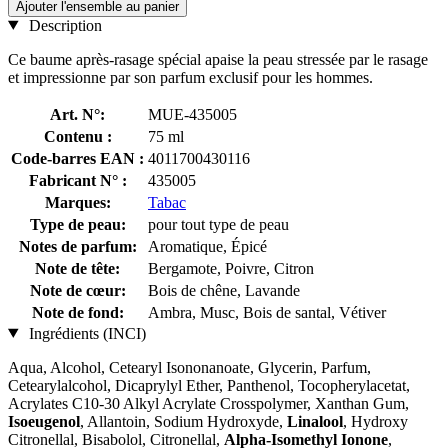
Ajouter l'ensemble au panier
Description
Ce baume après-rasage spécial apaise la peau stressée par le rasage
et impressionne par son parfum exclusif pour les hommes.
Art. N°:
MUE-435005
Contenu :
75 ml
Code-barres EAN :
4011700430116
Fabricant N° :
435005
Marques:
Tabac
Type de peau:
pour tout type de peau
Notes de parfum:
Aromatique, Épicé
Note de tête:
Bergamote, Poivre, Citron
Note de cœur:
Bois de chêne, Lavande
Note de fond:
Ambra, Musc, Bois de santal, Vétiver
Ingrédients (INCI)
Aqua, Alcohol, Cetearyl Isononanoate, Glycerin, Parfum,
Cetearylalcohol, Dicaprylyl Ether, Panthenol, Tocopherylacetat,
Acrylates C10-30 Alkyl Acrylate Crosspolymer, Xanthan Gum,
Isoeugenol
, Allantoin, Sodium Hydroxyde,
Linalool
, Hydroxy
Citronellal, Bisabolol, Citronellal,
Alpha-Isomethyl Ionone
,