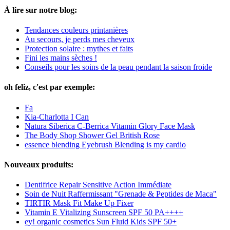
À lire sur notre blog:
Tendances couleurs printanières
Au secours, je perds mes cheveux
Protection solaire : mythes et faits
Fini les mains sèches !
Conseils pour les soins de la peau pendant la saison froide
oh feliz, c'est par exemple:
Fa
Kia-Charlotta I Can
Natura Siberica C-Berrica Vitamin Glory Face Mask
The Body Shop Shower Gel British Rose
essence blending Eyebrush Blending is my cardio
Nouveaux produits:
Dentifrice Repair Sensitive Action Immédiate
Soin de Nuit Raffermissant "Grenade & Peptides de Maca"
TIRTIR Mask Fit Make Up Fixer
Vitamin E Vitalizing Sunscreen SPF 50 PA++++
ey! organic cosmetics Sun Fluid Kids SPF 50+