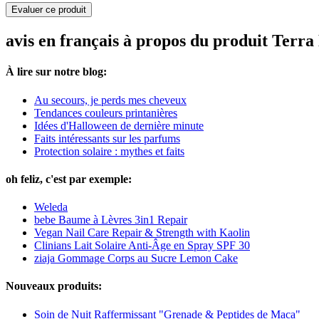
Evaluer ce produit
avis en français à propos du produit Terr
À lire sur notre blog:
Au secours, je perds mes cheveux
Tendances couleurs printanières
Idées d'Halloween de dernière minute
Faits intéressants sur les parfums
Protection solaire : mythes et faits
oh feliz, c'est par exemple:
Weleda
bebe Baume à Lèvres 3in1 Repair
Vegan Nail Care Repair & Strength with Kaolin
Clinians Lait Solaire Anti-Âge en Spray SPF 30
ziaja Gommage Corps au Sucre Lemon Cake
Nouveaux produits:
Soin de Nuit Raffermissant "Grenade & Peptides de Maca"