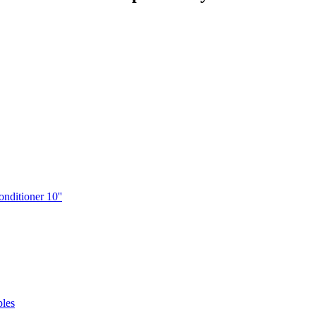
itioner 10''
ples