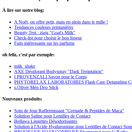
À lire sur notre blog:
A Noël, on offre petit, mais en plein dans le mille !
Tendances couleurs printanières
Beauty Test : ziaja "Goat's Milk"
Check-list pour choisir le bon lisseur
Faits intéressants sur les parfums
oh feliz, c'est par exemple:
milk_shake
AXE Déodorant Bodyspray "Dark Temptation"
I PROVENZALI Savon pour le Corps
PHYTORELAX LABORATOIRES Flash Care Detangling Cond
s.Oliver Men Deo Stick
Nouveaux produits:
Soin de Jour Raffermissant "Grenade & Peptides de Maca"
Solution Saline pour Lentilles de Contact
Bellawa Lingettes Désodorisantes
Solution à l'Acide Hyaluronique pour Lentilles de Contact Sou
BROOKLYN SOAP COMPANY Shampoing pour la Barbe