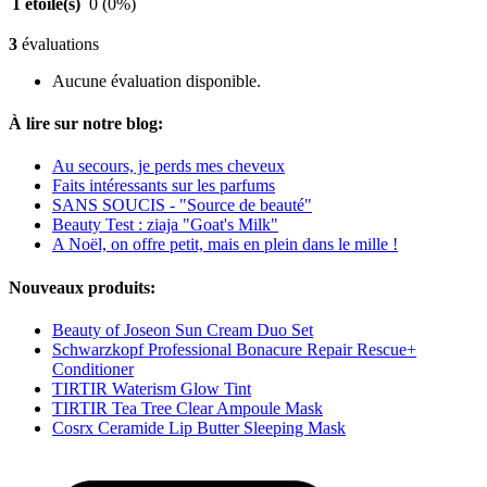
1 étoile(s)
0
(0%)
3
évaluations
Aucune évaluation disponible.
À lire sur notre blog:
Au secours, je perds mes cheveux
Faits intéressants sur les parfums
SANS SOUCIS - "Source de beauté"
Beauty Test : ziaja "Goat's Milk"
A Noël, on offre petit, mais en plein dans le mille !
Nouveaux produits:
Beauty of Joseon Sun Cream Duo Set
Schwarzkopf Professional Bonacure Repair Rescue+
Conditioner
TIRTIR Waterism Glow Tint
TIRTIR Tea Tree Clear Ampoule Mask
Cosrx Ceramide Lip Butter Sleeping Mask