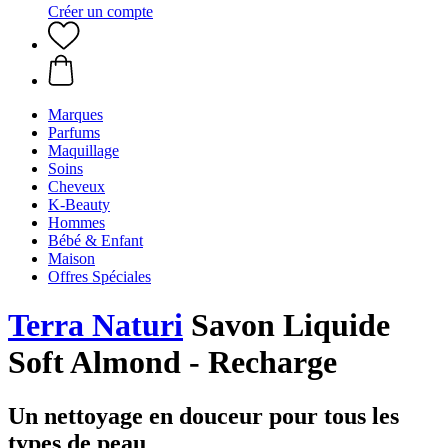
Créer un compte
Marques
Parfums
Maquillage
Soins
Cheveux
K-Beauty
Hommes
Bébé & Enfant
Maison
Offres Spéciales
Terra Naturi
Savon Liquide
Soft Almond - Recharge
Un nettoyage en douceur pour tous les
types de peau