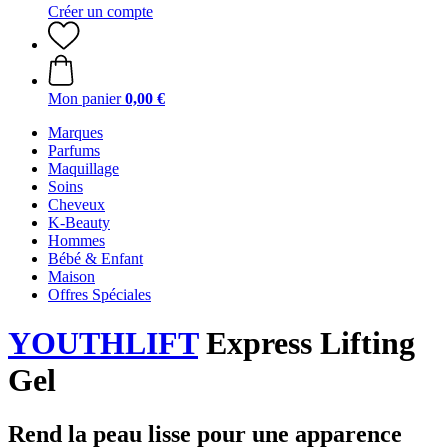
Créer un compte
Mon panier
0,00 €
Marques
Parfums
Maquillage
Soins
Cheveux
K-Beauty
Hommes
Bébé & Enfant
Maison
Offres Spéciales
YOUTHLIFT
Express Lifting
Gel
Rend la peau lisse pour une apparence