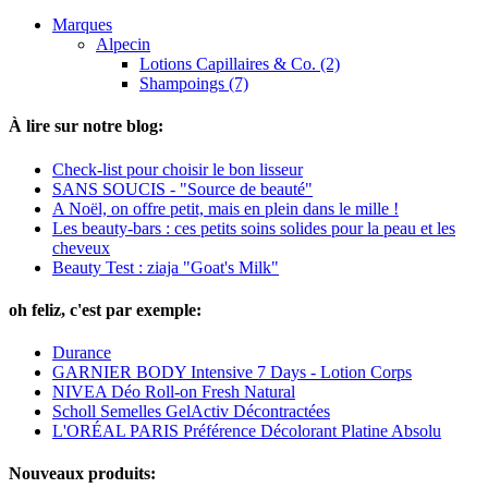
Marques
Alpecin
Lotions Capillaires & Co. (2)
Shampoings (7)
À lire sur notre blog:
Check-list pour choisir le bon lisseur
SANS SOUCIS - "Source de beauté"
A Noël, on offre petit, mais en plein dans le mille !
Les beauty-bars : ces petits soins solides pour la peau et les
cheveux
Beauty Test : ziaja "Goat's Milk"
oh feliz, c'est par exemple:
Durance
GARNIER BODY Intensive 7 Days - Lotion Corps
NIVEA Déo Roll-on Fresh Natural
Scholl Semelles GelActiv Décontractées
L'ORÉAL PARIS Préférence Décolorant Platine Absolu
Nouveaux produits: