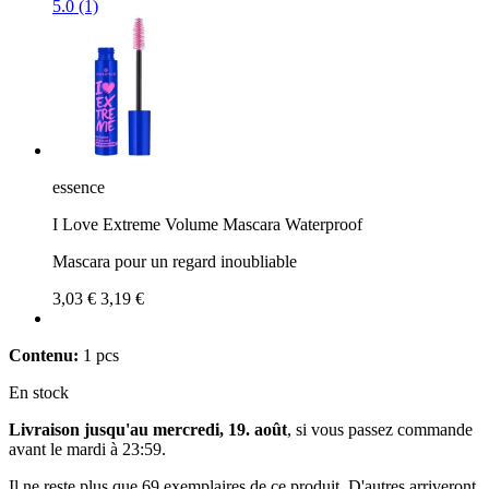
5.0 (1)
essence
I Love Extreme Volume Mascara Waterproof
Mascara pour un regard inoubliable
3,03 €
3,19 €
Contenu:
1 pcs
En stock
Livraison jusqu'au mercredi, 19. août
, si vous passez commande
avant le
mardi à 23:59
.
Il ne reste plus que 69 exemplaires de ce produit. D'autres arriveront