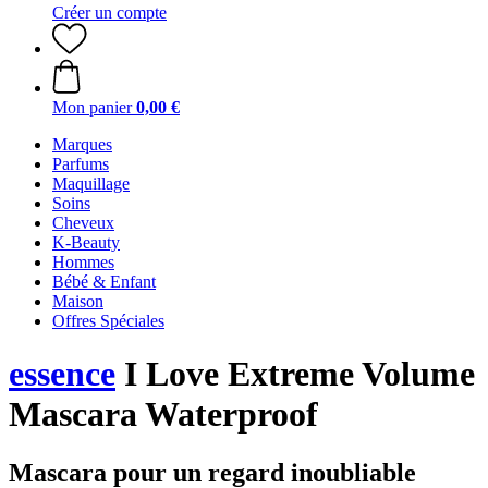
Créer un compte
Mon panier
0,00 €
Marques
Parfums
Maquillage
Soins
Cheveux
K-Beauty
Hommes
Bébé & Enfant
Maison
Offres Spéciales
essence
I Love Extreme Volume
Mascara Waterproof
Mascara pour un regard inoubliable