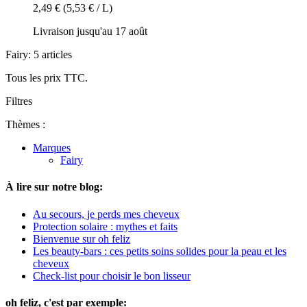
2,49 €
(5,53 € / L)
Livraison jusqu'au 17 août
Fairy: 5 articles
Tous les prix TTC.
Filtres
Thèmes :
Marques
Fairy
À lire sur notre blog:
Au secours, je perds mes cheveux
Protection solaire : mythes et faits
Bienvenue sur oh feliz
Les beauty-bars : ces petits soins solides pour la peau et les
cheveux
Check-list pour choisir le bon lisseur
oh feliz, c'est par exemple: