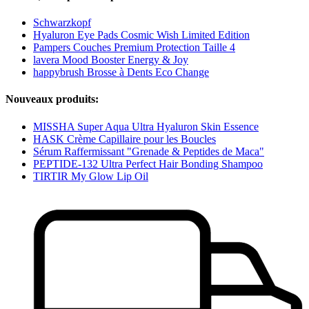
Schwarzkopf
Hyaluron Eye Pads Cosmic Wish Limited Edition
Pampers Couches Premium Protection Taille 4
lavera Mood Booster Energy & Joy
happybrush Brosse à Dents Eco Change
Nouveaux produits:
MISSHA Super Aqua Ultra Hyaluron Skin Essence
HASK Crème Capillaire pour les Boucles
Sérum Raffermissant "Grenade & Peptides de Maca"
PEPTIDE-132 Ultra Perfect Hair Bonding Shampoo
TIRTIR My Glow Lip Oil