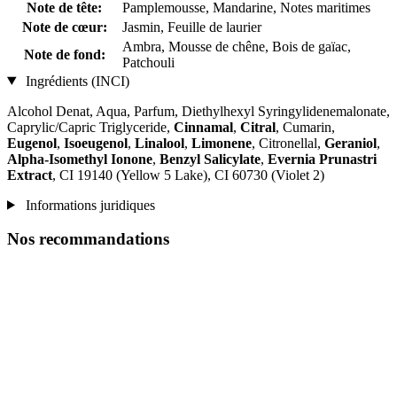
Note de tête:
Pamplemousse, Mandarine, Notes maritimes
Note de cœur:
Jasmin, Feuille de laurier
Ambra, Mousse de chêne, Bois de gaïac,
Note de fond:
Patchouli
Ingrédients (INCI)
Alcohol Denat, Aqua, Parfum, Diethylhexyl Syringylidenemalonate,
Caprylic/Capric Triglyceride,
Cinnamal
,
Citral
, Cumarin,
Eugenol
,
Isoeugenol
,
Linalool
,
Limonene
, Citronellal,
Geraniol
,
Alpha-Isomethyl Ionone
,
Benzyl Salicylate
,
Evernia Prunastri
Extract
, CI 19140 (Yellow 5 Lake), CI 60730 (Violet 2)
Informations juridiques
Nos recommandations