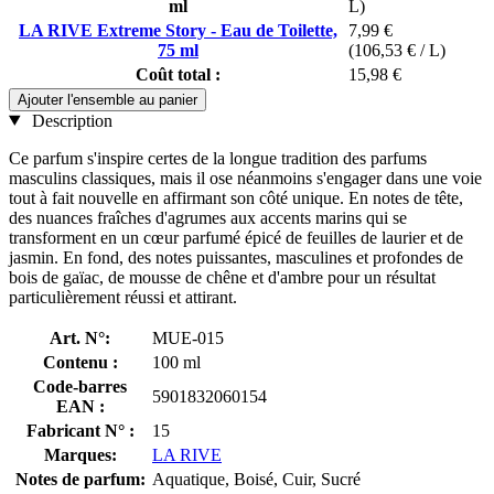
ml
L)
LA RIVE Extreme Story - Eau de Toilette,
7,99 €
75 ml
(106,53 € / L)
Coût total :
15,98 €
Ajouter l'ensemble au panier
Description
Ce parfum s'inspire certes de la longue tradition des parfums
masculins classiques, mais il ose néanmoins s'engager dans une voie
tout à fait nouvelle en affirmant son côté unique. En notes de tête,
des nuances fraîches d'agrumes aux accents marins qui se
transforment en un cœur parfumé épicé de feuilles de laurier et de
jasmin. En fond, des notes puissantes, masculines et profondes de
bois de gaïac, de mousse de chêne et d'ambre pour un résultat
particulièrement réussi et attirant.
Art. N°:
MUE-015
Contenu :
100 ml
Code-barres
5901832060154
EAN :
Fabricant N° :
15
Marques:
LA RIVE
Notes de parfum:
Aquatique, Boisé, Cuir, Sucré