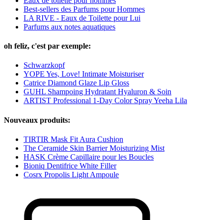
Eaux de toilette pour hommes
Best-sellers des Parfums pour Hommes
LA RIVE - Eaux de Toilette pour Lui
Parfums aux notes aquatiques
oh feliz, c'est par exemple:
Schwarzkopf
YOPE Yes, Love! Intimate Moisturiser
Catrice Diamond Glaze Lip Gloss
GUHL Shampoing Hydratant Hyaluron & Soin
ARTIST Professional 1-Day Color Spray Yeeha Lila
Nouveaux produits:
TIRTIR Mask Fit Aura Cushion
The Ceramide Skin Barrier Moisturizing Mist
HASK Crème Capillaire pour les Boucles
Bioniq Dentifrice White Filler
Cosrx Propolis Light Ampoule