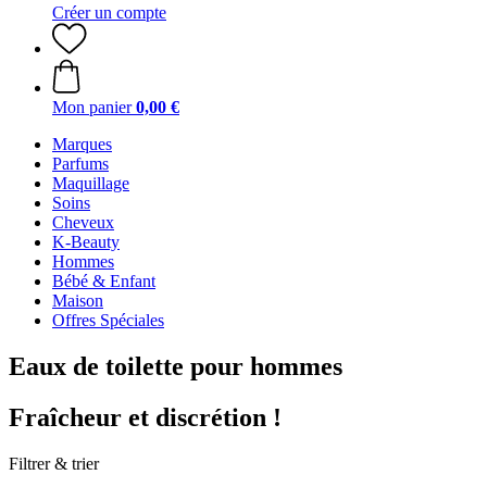
Créer un compte
Mon panier
0,00 €
Marques
Parfums
Maquillage
Soins
Cheveux
K-Beauty
Hommes
Bébé & Enfant
Maison
Offres Spéciales
Eaux de toilette pour hommes
Fraîcheur et discrétion !
Filtrer & trier