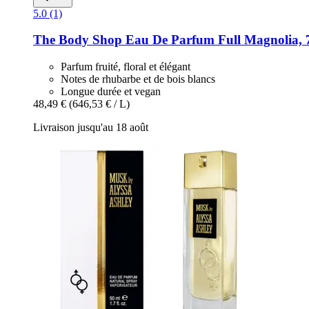
5.0 (1)
The Body Shop
Eau De Parfum Full Magnolia, 
Parfum fruité, floral et élégant
Notes de rhubarbe et de bois blancs
Longue durée et vegan
48,49 €
(646,53 € / L)
Livraison jusqu'au 18 août