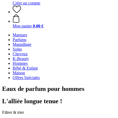
Créer un compte
Mon panier
0,00 €
Marques
Parfums
Maquillage
Soins
Cheveux
K-Beauty
Hommes
Bébé & Enfant
Maison
Offres Spéciales
Eaux de parfum pour hommes
L'alliée longue tenue !
Filtrer & trier