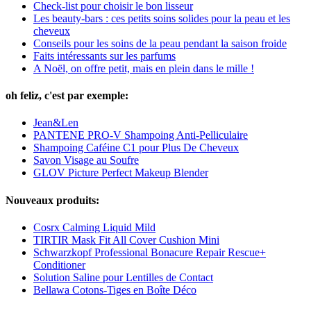
Check-list pour choisir le bon lisseur
Les beauty-bars : ces petits soins solides pour la peau et les
cheveux
Conseils pour les soins de la peau pendant la saison froide
Faits intéressants sur les parfums
A Noël, on offre petit, mais en plein dans le mille !
oh feliz, c'est par exemple:
Jean&Len
PANTENE PRO-V Shampoing Anti-Pelliculaire
Shampoing Caféine C1 pour Plus De Cheveux
Savon Visage au Soufre
GLOV Picture Perfect Makeup Blender
Nouveaux produits:
Cosrx Calming Liquid Mild
TIRTIR Mask Fit All Cover Cushion Mini
Schwarzkopf Professional Bonacure Repair Rescue+
Conditioner
Solution Saline pour Lentilles de Contact
Bellawa Cotons-Tiges en Boîte Déco