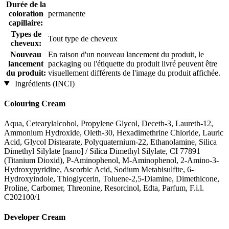
Durée de la
coloration
permanente
capillaire:
Types de
Tout type de cheveux
cheveux:
Nouveau
En raison d'un nouveau lancement du produit, le
lancement
packaging ou l'étiquette du produit livré peuvent être
du produit:
visuellement différents de l'image du produit affichée.
Ingrédients (INCI)
Colouring Cream
Aqua, Cetearylalcohol, Propylene Glycol, Deceth-3, Laureth-12,
Ammonium Hydroxide, Oleth-30, Hexadimethrine Chloride, Lauric
Acid, Glycol Distearate, Polyquaternium-22, Ethanolamine, Silica
Dimethyl Silylate [nano] / Silica Dimethyl Silylate, CI 77891
(Titanium Dioxid), P-Aminophenol, M-Aminophenol, 2-Amino-3-
Hydroxypyridine, Ascorbic Acid, Sodium Metabisulfite, 6-
Hydroxyindole, Thioglycerin, Toluene-2,5-Diamine, Dimethicone,
Proline, Carbomer, Threonine, Resorcinol, Edta, Parfum, F.i.l.
C202100/1
Developer Cream