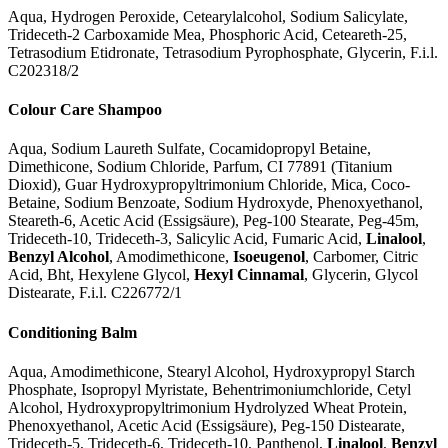
Aqua, Hydrogen Peroxide, Cetearylalcohol, Sodium Salicylate,
Trideceth-2 Carboxamide Mea, Phosphoric Acid, Ceteareth-25,
Tetrasodium Etidronate, Tetrasodium Pyrophosphate, Glycerin, F.i.l.
C202318/2
Colour Care Shampoo
Aqua, Sodium Laureth Sulfate, Cocamidopropyl Betaine,
Dimethicone, Sodium Chloride, Parfum, CI 77891 (Titanium
Dioxid), Guar Hydroxypropyltrimonium Chloride, Mica, Coco-
Betaine, Sodium Benzoate, Sodium Hydroxyde, Phenoxyethanol,
Steareth-6, Acetic Acid (Essigsäure), Peg-100 Stearate, Peg-45m,
Trideceth-10, Trideceth-3, Salicylic Acid, Fumaric Acid,
Linalool
,
Benzyl Alcohol
, Amodimethicone,
Isoeugenol
, Carbomer, Citric
Acid, Bht, Hexylene Glycol,
Hexyl Cinnamal
, Glycerin, Glycol
Distearate, F.i.l. C226772/1
Conditioning Balm
Aqua, Amodimethicone, Stearyl Alcohol, Hydroxypropyl Starch
Phosphate, Isopropyl Myristate, Behentrimoniumchloride, Cetyl
Alcohol, Hydroxypropyltrimonium Hydrolyzed Wheat Protein,
Phenoxyethanol, Acetic Acid (Essigsäure), Peg-150 Distearate,
Trideceth-5, Trideceth-6, Trideceth-10, Panthenol,
Linalool
,
Benzyl