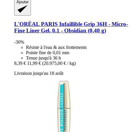
Ajouter
L'ORÉAL PARIS
Infaillible Grip 36H -​ Micro-​
Fine Liner Gel, 0.1 -​ Obsidian (0,40 g)
-30%
Résiste à l'eau & aux frottements
Pointe fine de 0,01 mm
Tenue jusqu'à 36 h
8,39 €
11,99 €
(20.975,00 € / kg)
Livraison jusqu'au 18 août