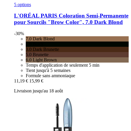
5 options
L'ORÉAL PARIS
Coloration Semi-​Permanente
pour Sourcils "Brow Color", 7.0 Dark Blond
-30%
7.0 Dark Blond
1.0 Black
3.0 Dark Brunette
5.0 Brunette
6.0 Light Brown
Temps d'application de seulement 5 min
Tient jusqu'à 5 semaines
Formule sans ammoniaque
11,19 €
15,99 €
Livraison jusqu'au 18 août