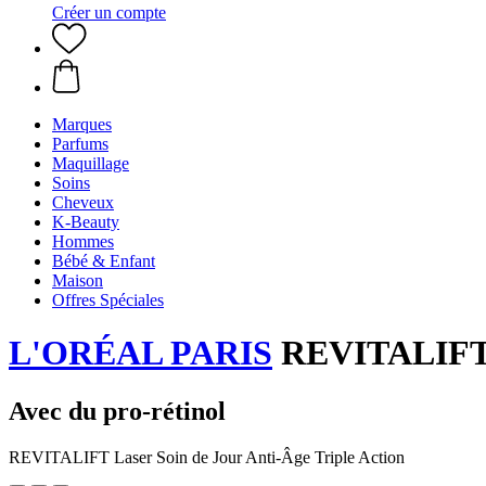
Créer un compte
Marques
Parfums
Maquillage
Soins
Cheveux
K-Beauty
Hommes
Bébé & Enfant
Maison
Offres Spéciales
L'ORÉAL PARIS
REVITALIFT La
Avec du pro-rétinol
REVITALIFT Laser Soin de Jour Anti-Âge Triple Action