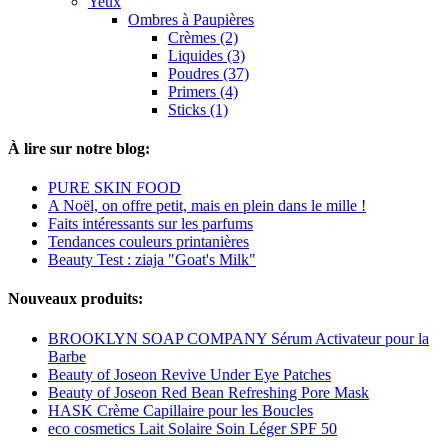
Yeux
Ombres à Paupières
Crèmes (2)
Liquides (3)
Poudres (37)
Primers (4)
Sticks (1)
À lire sur notre blog:
PURE SKIN FOOD
A Noël, on offre petit, mais en plein dans le mille !
Faits intéressants sur les parfums
Tendances couleurs printanières
Beauty Test : ziaja "Goat's Milk"
Nouveaux produits:
BROOKLYN SOAP COMPANY Sérum Activateur pour la
Barbe
Beauty of Joseon Revive Under Eye Patches
Beauty of Joseon Red Bean Refreshing Pore Mask
HASK Crème Capillaire pour les Boucles
eco cosmetics Lait Solaire Soin Léger SPF 50