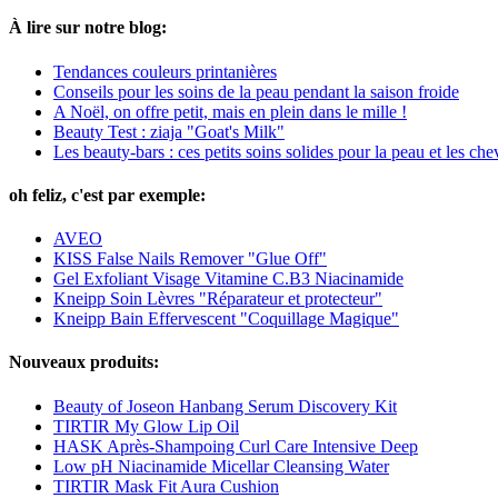
À lire sur notre blog:
Tendances couleurs printanières
Conseils pour les soins de la peau pendant la saison froide
A Noël, on offre petit, mais en plein dans le mille !
Beauty Test : ziaja "Goat's Milk"
Les beauty-bars : ces petits soins solides pour la peau et les ch
oh feliz, c'est par exemple:
AVEO
KISS False Nails Remover "Glue Off"
Gel Exfoliant Visage Vitamine C.B3 Niacinamide
Kneipp Soin Lèvres "Réparateur et protecteur"
Kneipp Bain Effervescent "Coquillage Magique"
Nouveaux produits:
Beauty of Joseon Hanbang Serum Discovery Kit
TIRTIR My Glow Lip Oil
HASK Après-Shampoing Curl Care Intensive Deep
Low pH Niacinamide Micellar Cleansing Water
TIRTIR Mask Fit Aura Cushion