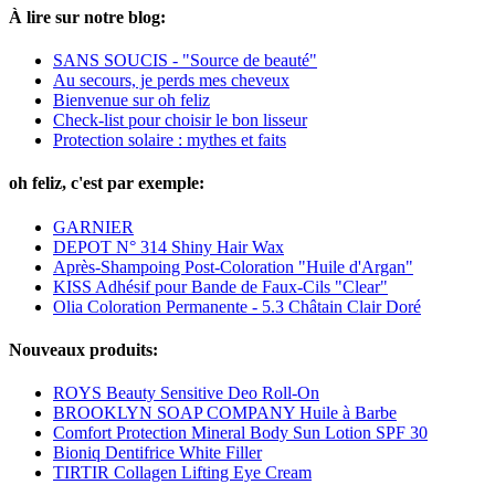
À lire sur notre blog:
SANS SOUCIS - "Source de beauté"
Au secours, je perds mes cheveux
Bienvenue sur oh feliz
Check-list pour choisir le bon lisseur
Protection solaire : mythes et faits
oh feliz, c'est par exemple:
GARNIER
DEPOT N° 314 Shiny Hair Wax
Après-Shampoing Post-Coloration "Huile d'Argan"
KISS Adhésif pour Bande de Faux-Cils "Clear"
Olia Coloration Permanente - 5.3 Châtain Clair Doré
Nouveaux produits:
ROYS Beauty Sensitive Deo Roll-On
BROOKLYN SOAP COMPANY Huile à Barbe
Comfort Protection Mineral Body Sun Lotion SPF 30
Bioniq Dentifrice White Filler
TIRTIR Collagen Lifting Eye Cream