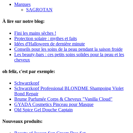
Marques
SAGROTAN
À lire sur notre blog:
Fini les mains sèches !
Protection solaire : mythes et faits
Idées d'Halloween de dernière minute
Conseils pour les soins de la peau pendant la saison froide
Les beauty-bars : ces petits soins solides pour la peau et les
cheveux
oh feliz, c'est par exemple:
Schwarzkopf
Schwarzkopf Professional BLONDME Shampoing Violet
Bond Repair
Brume Parfumée Corps & Cheveux "Vanilla Cloud"
GYADA Cosmetics Pinceau pour Masque
Old Spice Gel Douche Captain
Nouveaux produits: