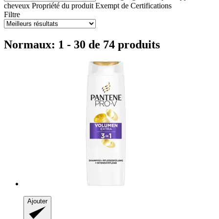
cheveux
Propriété du produit
Exempt de
Certifications
Filtre
Normaux: 1 - 30 de 74 produits
Ajouter