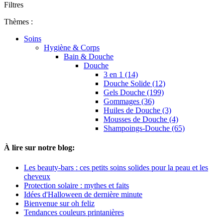
Filtres
Thèmes :
Soins
Hygiène & Corps
Bain & Douche
Douche
3 en 1 (14)
Douche Solide (12)
Gels Douche (199)
Gommages (36)
Huiles de Douche (3)
Mousses de Douche (4)
Shampoings-Douche (65)
À lire sur notre blog:
Les beauty-bars : ces petits soins solides pour la peau et les
cheveux
Protection solaire : mythes et faits
Idées d'Halloween de dernière minute
Bienvenue sur oh feliz
Tendances couleurs printanières