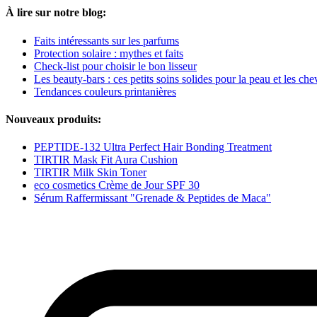
À lire sur notre blog:
Faits intéressants sur les parfums
Protection solaire : mythes et faits
Check-list pour choisir le bon lisseur
Les beauty-bars : ces petits soins solides pour la peau et les ch
Tendances couleurs printanières
Nouveaux produits:
PEPTIDE-132 Ultra Perfect Hair Bonding Treatment
TIRTIR Mask Fit Aura Cushion
TIRTIR Milk Skin Toner
eco cosmetics Crème de Jour SPF 30
Sérum Raffermissant "Grenade & Peptides de Maca"