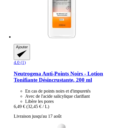
Ajouter
4.0 (1)
Neutrogena
Anti-​Points Noirs -​ Lotion
Tonifiante Désincrustante, 200 ml
En cas de points noirs et d'impuretés
Avec de l'acide salicylique clarifiant
Libère les pores
6,49 €
(32,45 € / L)
Livraison jusqu'au 17 août