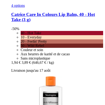
4 options
Catrice
Care In Colours Lip Balm, 40 -​ Hot
Take (3 g)
-50%
40 - Hot Take
10 - Everyday
20 - Feelin' Pretty
50 - Wild Rebel
Couleur et soin
Aux beurres de karité et de cacao
Sans microplastique
1,94 €
3,89 €
(646,67 € / kg)
Livraison jusqu'au 17 août