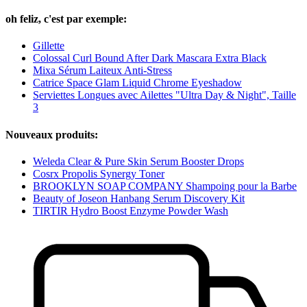
oh feliz, c'est par exemple:
Gillette
Colossal Curl Bound After Dark Mascara Extra Black
Mixa Sérum Laiteux Anti-Stress
Catrice Space Glam Liquid Chrome Eyeshadow
Serviettes Longues avec Ailettes "Ultra Day & Night", Taille
3
Nouveaux produits:
Weleda Clear & Pure Skin Serum Booster Drops
Cosrx Propolis Synergy Toner
BROOKLYN SOAP COMPANY Shampoing pour la Barbe
Beauty of Joseon Hanbang Serum Discovery Kit
TIRTIR Hydro Boost Enzyme Powder Wash